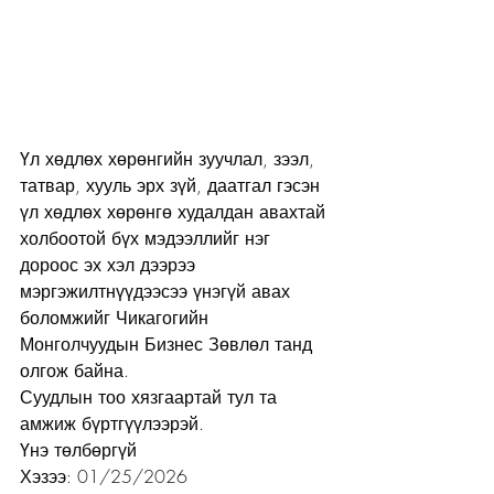
Үл хөдлөх хөрөнгийн зуучлал, зээл, 
татвар, хууль эрх зүй, даатгал гэсэн 
үл хөдлөх хөрөнгө худалдан авахтай 
холбоотой бүх мэдээллийг нэг 
дороос эх хэл дээрээ 
мэргэжилтнүүдээсээ үнэгүй авах 
боломжийг Чикагогийн 
Монголчуудын Бизнес Зөвлөл танд 
олгож байна.
Суудлын тоо хязгаартай тул та 
амжиж бүртгүүлээрэй.
Үнэ төлбөргүй
Хэзээ: 01/25/2026