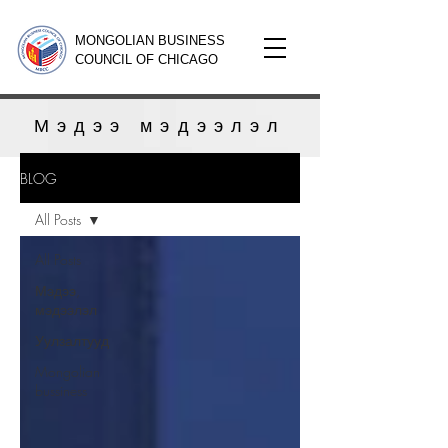
MONGOLIAN BUSINESS
COUNCIL OF CHICAGO
Мэдээ мэдээлэл
BLOG
All Posts
All Posts
Мэдээ,
мэдээлэл
Уулзалтууд
Mongolian
bussiness