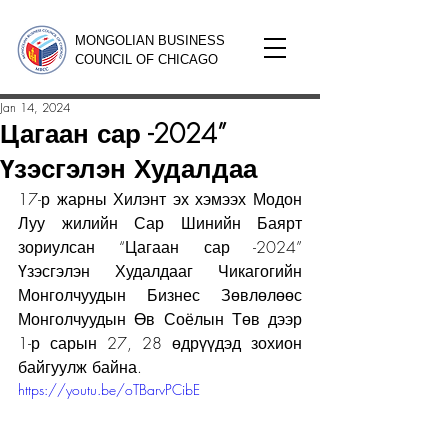
MONGOLIAN BUSINESS
COUNCIL OF CHICAGO
Jan 14, 2024
Цагаан сар -2024”
Үзэсгэлэн Худалдаа
17-р жарны Хилэнт эх хэмээх Модон 
Луу жилийн Сар Шинийн Баярт 
зориулсан “Цагаан сар -2024” 
Үзэсгэлэн Худалдааг Чикагогийн 
Монголчуудын Бизнес Зөвлөлөөс 
Монголчуудын Өв Соёлын Төв дээр 
1-р сарын 27, 28 өдрүүдэд зохион 
байгуулж байна.
https://youtu.be/oTBarvPCibE