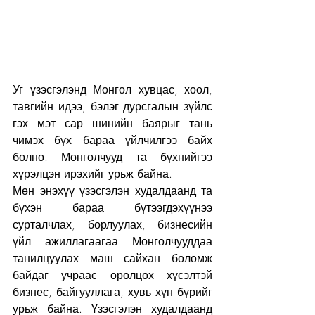
Уг үзэсгэлэнд Монгол хувцас, хоол, 
тавгийн идээ, бэлэг дурсгалын зүйлс 
гэх мэт сар шинийн баярыг тань 
чимэх бүх бараа үйлчилгээ байх 
болно. Монголчууд та бүхнийгээ 
хүрэлцэн ирэхийг урьж байна.
Мөн энэхүү үзэсгэлэн худалдаанд та 
бүхэн бараа бүтээгдэхүүнээ 
сурталчлах, борлуулах, бизнесийн 
үйл ажиллагаагаа Монголчууддаа 
танилцуулах маш сайхан боломж 
байдаг учраас оролцох хүсэлтэй 
бизнес, байгууллага, хувь хүн бүрийг 
урьж байна. Үзэсгэлэн худалдаанд 