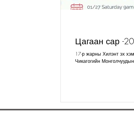
Цагаан сар -2
17-р жарны Хилэнт эх хэ
Чикагогийн Монголчуудын.