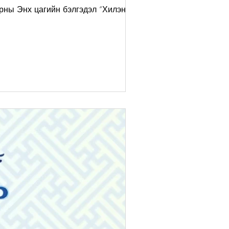
рны Энх цагийн бэлгэдэл “Хилэнт Эх”