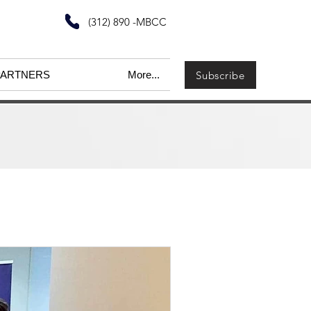
(312) 890 -MBCC
Subscribe
PARTNERS
More...