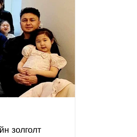
йн золголт