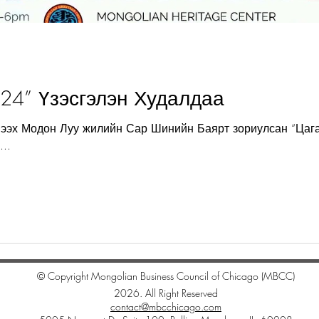
024” Үзэсгэлэн Худалдаа
мээх Модон Луу жилийн Сар Шинийн Баярт зориулсан “Цага
..
© Copyright Mongolian Business Council of Chicago (MBCC)
2026. All Right Reserved
contact@mbcchicago.com