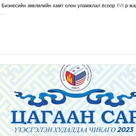
 Бизнесийн зөвлөлийн хамт олон уламжлал ёсоор XVII р жа
..