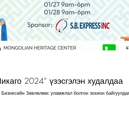
Чикаго 2024” үзэсгэлэн худалдаа
Бизнесийн Зөвлөлөөс уламжлал болгон зохион байгуулдаг 