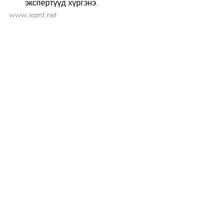
экспертүүд хүргэнэ.
www.xamt.net
Recent Posts
See All