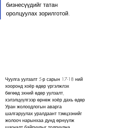
бизнесүүдийг татан 
оролцуулах зорилготой.
Чуулга уулзалт 5-р сарын 17-18 ний 
хооронд хоёр өдөр үргэлжлэх 
бөгөөд эхний өдөр уулзалт, 
хэлэлцүүлгээр өрнөж хоёр дахь өдөр 
Уран жолоодлогын аварга 
шалгаруулах уралдаант тэмцээнийг 
жолооч нарынхаа дунд өрнүүлж 
шагналт байруудыг тодруулна.