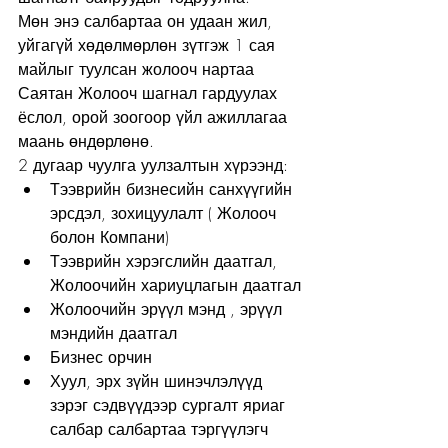
Мөн энэ салбартаа он удаан жил, 
уйгагүй хөдөлмөрлөн зүтгэж 1 сая 
майлыг туулсан жолооч нартаа 
Саятан Жолооч шагнал гардуулах 
ёслол, орой зоогоор үйл ажиллагаа 
маань өндөрлөнө.
2 дугаар чуулга уулзалтын хүрээнд:
Тээврийн бизнесийн санхүүгийн 
эрсдэл, зохицуулалт ( Жолооч 
болон Компани)
Тээврийн хэрэгслийн даатгал, 
Жолоочийн хариуцлагын даатгал
Жолоочийн эрүүл мэнд , эрүүл 
мэндийн даатгал
Бизнес орчин
Хуул, эрх зүйн шинэчлэлүүд 
зэрэг сэдвүүдээр сургалт яриаг 
салбар салбартаа тэргүүлэгч 