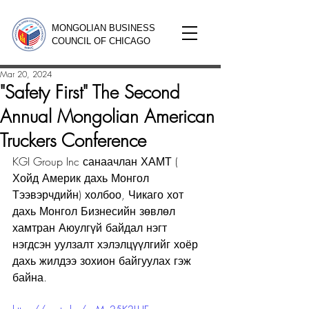
MONGOLIAN BUSINESS
COUNCIL OF CHICAGO
Mar 20, 2024
"Safety First" The Second
Annual Mongolian American
Truckers Conference
KGI Group Inc санаачлан ХАМТ ( 
Хойд Америк дахь Монгол 
Тээвэрчдийн) холбоо, Чикаго хот 
дахь Монгол Бизнесийн зөвлөл 
хамтран Аюулгүй байдал нэгт 
нэгдсэн уулзалт хэлэлцүүлгийг хоёр 
дахь жилдээ зохион байгуулах гэж 
байна.