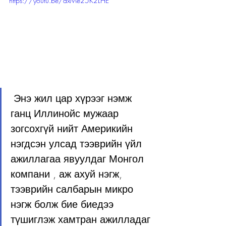
https://youtu.be/axMe25K2LHE
 Энэ жил цар хүрээг нэмж 
ганц Иллинойс мужаар 
зогсохгүй нийт Америкийн 
нэгдсэн улсад тээврийн үйл 
ажиллагаа явуулдаг Монгол 
компани , аж ахуй нэгж, 
тээврийн салбарын микро 
нэгж болж бие биедээ 
түшиглэж хамтран ажилладаг 