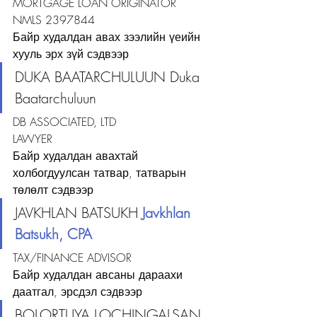
MORTGAGE LOAN ORIGINATOR
NMLS 2397844
Байр худалдан авах зээлийн үеийн 
хууль эрх зүй сэдвээр
DUKA BAATARCHULUUN Duka 
Baatarchuluun
DB ASSOCIATED, LTD
LAWYER
Байр худалдан авахтай 
холбогдуулсан татвар, татварын 
төлөлт сэдвээр
JAVKHLAN BATSUKH 
Javkhlan 
Batsukh, CPA
TAX/FINANCE ADVISOR
Байр худалдан авсаны дараахи 
даатгал, эрсдэл сэдвээр
BOLORTUYA LOCHINGALSAN 