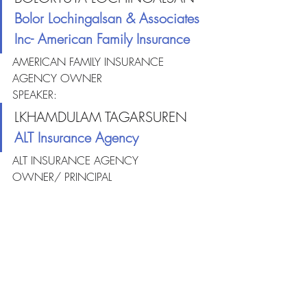
Bolor Lochingalsan & Associates 
Inc- American Family Insurance
AMERICAN FAMILY INSURANCE
AGENCY OWNER
SPEAKER:
LKHAMDULAM TAGARSUREN 
ALT Insurance Agency
ALT INSURANCE AGENCY
OWNER/ PRINCIPAL
Нар оролцож семинарын төгсгөлд 
илтгэлээр хөндсөн сэдвийн хүрээнд 
санал бодлоо солилцон, асуулт, 
хариулт өрнүүлснээр өнөөдрийн 
арга хэмжээ өндөрлөлөө
Recent Posts
See All