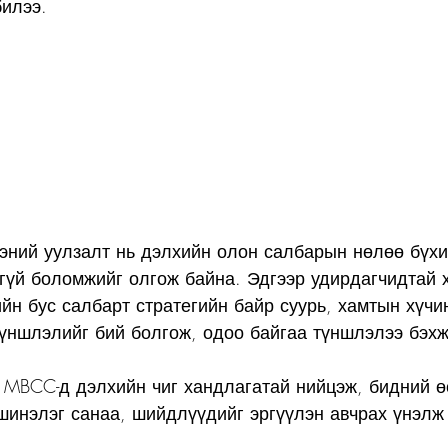
билээ.
эний уулзалт нь дэлхийн олон салбарын нөлөө бүхи
сгүй боломжийг олгож байна. Эдгээр удирдагчидтай 
йн бус салбарт стратегийн байр суурь, хамтын хүчи
үншлэлийг бий болгож, одоо байгаа түншлэлээ бэхж
 MBCC-д дэлхийн чиг хандлагатай нийцэж, бидний ө
инэлэг санаа, шийдлүүдийг эргүүлэн авчрах үнэлж