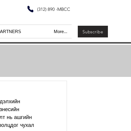
(312) 890 -MBCC
Subscribe
PARTNERS
More...
дэлхийн 
знесийн 
лт нь ашгийн 
ролцдог чухал 