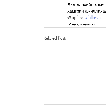
Бид дэлхийн хэмжэ
хамтран ажиллахад
@topfans 
#follower
Мэдээ, мэдээлэл
Related Posts