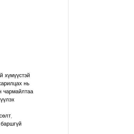
й хүмүүстэй 
харилцах нь 
н чармайлтаа 
үүлэх 
сөлт, 
 баршгүй 