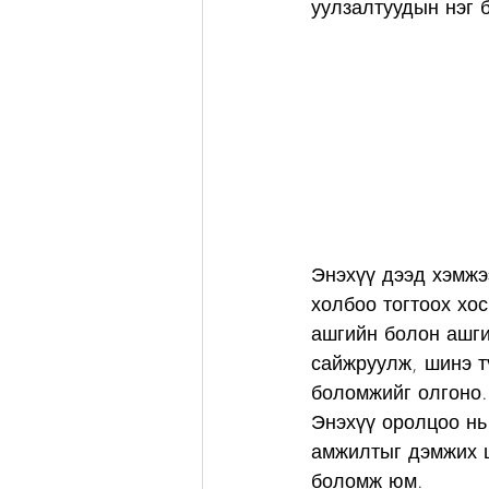
уулзалтуудын нэг 
Энэхүү дээд хэмжэ
холбоо тогтоох хо
ашгийн болон ашги
сайжруулж, шинэ т
боломжийг олгоно.
Энэхүү оролцоо нь
амжилтыг дэмжих ш
боломж юм.