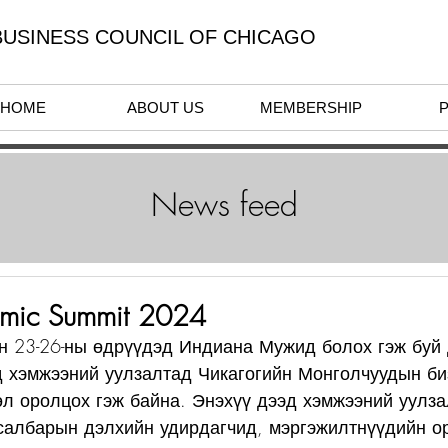
USINESS COUNCIL OF CHICAGO
HOME
ABOUT US
MEMBERSHIP
News feed
omic Summit 2024
н 23-26-ны өдрүүдэд Индиана Мужид болох гэж буй 
д хэмжээний уулзалтад Чикагогийн Монголчуудын би
л оролцох гэж байна. Энэхүү дээд хэмжээний уулза
салбарын дэлхийн удирдагчид, мэргэжилтнүүдийн о