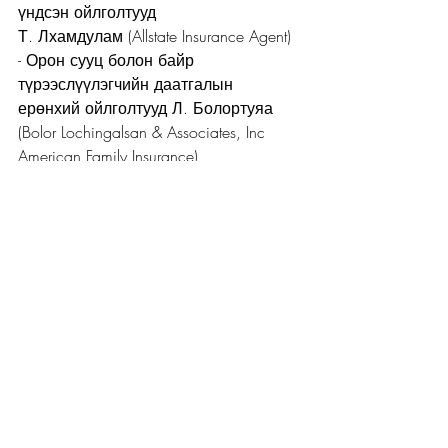
үндсэн ойлголтууд
Т. Лхамдулам (Allstate Insurance Agent)
- Орон сууц болон байр 
түрээслүүлэгчийн даатгалын 
ерөнхий ойлголтууд Л. Болортуяа 
(Bolor Lochingalsan & Associates, Inc
American Family Insurance)
Бидний энэ удаагийн арга хэмжээнд 
хүрэлцэн ирсэн та бүхэндээ 
баярлалаа.
Recent Posts
See All