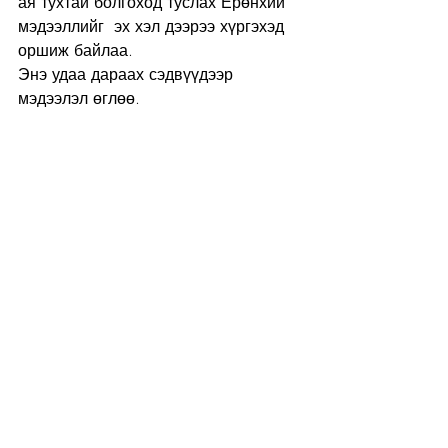
ая тухтай болгоход туслах Ерөнхий 
мэдээллийг  эх хэл дээрээ хүргэхэд 
оршиж байлаа.
Энэ удаа дараах сэдвүүдээр 
мэдээлэл өглөө. 