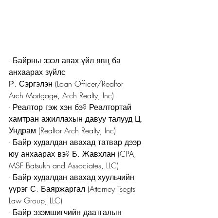
- Байрны зээл авах үйл явц ба 
анхаарах зүйлс 
Р. Сэргэлэн (Loan Officer/Realtor
Arch Mortgage, Arch Realty, Inc)
- Реалтор гэж хэн бэ? Реалтортай 
хамтран ажиллахын давуу талууд Ц. 
Ундрам (Realtor Arch Realty, Inc) 
- Байр худалдан авахад татвар дээр 
юу анхаарах вэ? Б. Жавхлан (CPA, 
MSF Batsukh and Associates, LLC)
- Байр худалдан авахад хуульчийн 
үүрэг С. Баяржаргал (Attorney Tsegts 
Law Group, LLC)
- Байр эзэмшигчийн даатгалын 