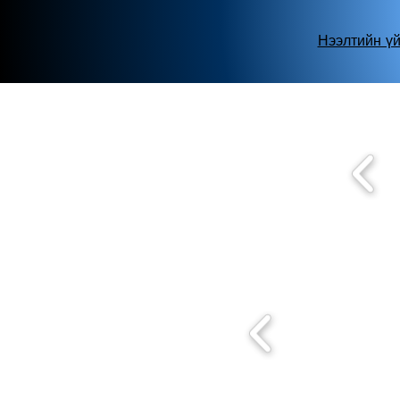
Нээлтийн ү