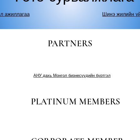
йл ажиллагаа
Шинэ жилийн ү
PARTNERS
АНУ дахь Монгол бизнесүүдийн бүртгэл
PLATINUM MEMBERS