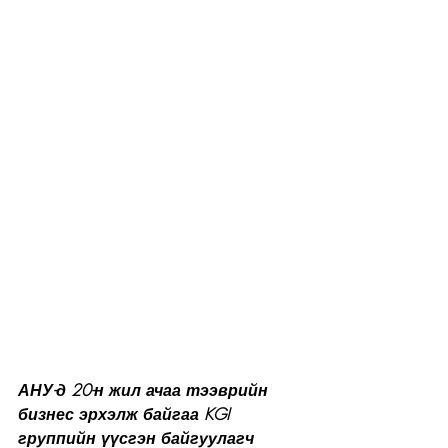
АНУ-д 20-н жил ачаа тээврийн 
бизнес эрхэлж байгаа KGI 
группийн үүсгэн байгуулагч 