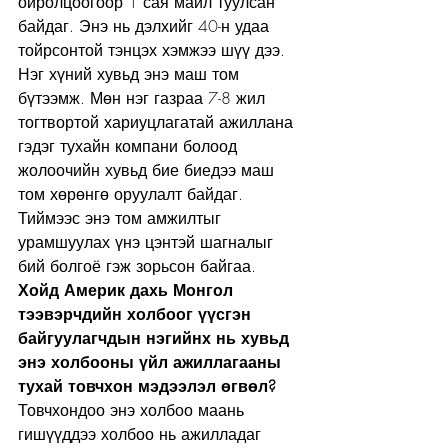
ойролцоогоор 1 сая майл туулсан 
байдаг. Энэ нь дэлхийг 40-н удаа 
тойрсонтой тэнцэх хэмжээ шүү дээ. 
Нэг хүний хувьд энэ маш том 
бүтээмж. Мөн нэг газраа 7-8 жил 
тогтвортой хариуцлагатай ажиллана 
гэдэг тухайн компани болоод 
жолоочийн хувьд бие биедээ маш 
том хөрөнгө оруулалт байдаг. 
Тиймээс энэ том амжилтыг 
урамшуулах үнэ цэнтэй шагналыг 
бий болгоё гэж зорьсон байгаа.  
Хойд Америк дахь Монгол 
тээвэрчдийн холбоог үүсгэн 
байгуулагчдын нэгийнх нь хувьд 
энэ холбооны үйл ажиллагааны 
тухай товчхон мэдээлэл өгвөл?
Товчхондоо энэ холбоо маань 
гишүүддээ холбоо нь ажилладаг 