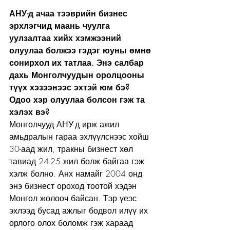
АНУ-д ачаа тээврийн бизнес 
эрхлэгчид маань чуулга 
уулзалтаа хийх хэмжээний 
олуулаа болжээ гэдэг юуны өмнө 
сонирхол их татлаа. Энэ салбар 
дахь Монголчуудын оролцооны 
түүх хэзээнээс эхтэй юм бэ? 
Одоо хэр олуулаа болсон гэж та 
хэлэх вэ?  
Монголчууд АНУ-д ирж ажил 
амьдралын гараа эхлүүлснээс хойш 
30-аад жил, тракны бизнест хөл 
тавиад 24-25 жил болж байгаа гэж 
хэлж болно. Анх намайг 2004 онд 
энэ бизнест ороход тоотой хэдэн 
Монгол жолооч байсан. Тэр үеэс 
эхлээд бусад ажлыг бодвол илүү их 
орлого олох боломж гэж хараад 