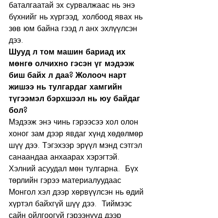
баталгаатай эх сурвалжаас нь энэ 
бүхнийг нь хүргээд, холбоод явах нь 
зөв юм байна гээд л анх эхлүүлсэн 
дээ.
Шууд л том машин бариад их 
мөнгө олчихно гэсэн үг мэдээж 
биш байх л даа? Жолооч нарт 
жишээ нь тулгардаг хамгийн 
түгээмэл бэрхшээл нь юу байдаг 
бол?
Мэдээж энэ чинь гэрээсээ хол олон 
хоног зам дээр явдаг хүнд хөдөлмөр 
шүү дээ. Тэгэхээр эрүүл мэнд сэтгэл 
санаандаа анхаарах хэрэгтэй. 
Хэлний асуудал мөн тулгарна.  Бүх 
төрлийн гэрээ материалуудаас 
Монгол хэл дээр хөрвүүлсэн нь өдий 
хүртэл байхгүй шүү дээ.  Тиймээс 
сайн ойлгоогүй гэрээнүүд дээр 