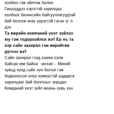
холбоо гэж ойлгож болно. 
Гишүүддээ хэрэгтэй харилцаа 
холбоог бизнесийн байгууллагуудтай 
бий болгож өгөх үүрэгтэй гэсэн үг л 
дээ.
Та өөрийн компаний үнэт зүйлээ 
юу гэж тодорхойлох вэ? Ер нь та 
хэр сайн захирал гэж өөрийгөө 
дүгнэх вэ?
Сайн захирал гээд хааяа хэлж 
байсан юм байна \инээв\. Миний 
хувьд хүнд сайн хүн болъё гэж 
бодохоосоо илүү хүмүүстэй шударга 
харилцааг бий болгохыг зорьдог. 
Комданий үнэт зүйл маань хувь хүн 
бүрээс шалтгаалдаг. Тэгэхээр 
мэдээж өдөр бүр ажилдаа ирж 
байгаа залуус, жолооч нар гээд энэ 
30 гаран хүн манай компаний номер 