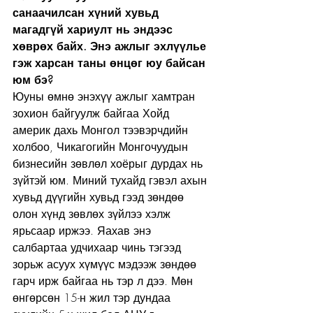
санаачилсан хүний хувьд 
магадгүй хариулт нь эндээс 
хөврөх байх. Энэ ажлыг эхлүүлье 
гэж харсан таны өнцөг юу байсан 
юм бэ?
Юуны өмнө энэхүү ажлыг хамтран 
зохион байгуулж байгаа Хойд 
америк дахь Монгол тээвэрчдийн 
холбоо, Чикагогийн Монгочуудын 
бизнесийн зөвлөл хоёрыг дурдах нь 
зүйтэй юм. Миний тухайд гэвэл ахын 
хувьд дүүгийн хувьд гээд зөндөө 
олон хүнд зөвлөх зүйлээ хэлж 
ярьсаар иржээ. Яахав энэ 
салбартаа удчихаар чинь тэгээд 
зорьж асуух хүмүүс мэдээж зөндөө 
гарч ирж байгаа нь тэр л дээ. Мөн 
өнгөрсөн 15-н жил тэр дундаа 