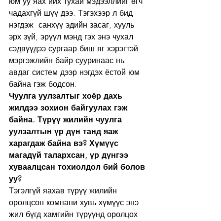
юм уу яах ийх тухай мэдээллийг өгч 
чадахгүй шүү дээ. Тэгэхээр л бид 
нэгдэж  санхүү эдийн засаг, хууль 
эрх зүй, эрүүл мэнд гэх энэ чухал 
сэдвүүдээ сургаар биш яг хэрэгтэй 
мэргэжлийн байр сууринаас нь 
авдаг систем дээр нэгдэх ёстой юм 
байна гэж бодсон.
Чуулга уулзалтыг хоёр дахь 
жилдээ зохион байгуулах гэж 
байна. Түрүү жилийн чуулга 
уулзалтын үр дүн танд яаж 
харагдаж байна вэ? Хүмүүс 
магадүй талархсан, үр дүнгээ 
хуваалцсан тохиолдол бий болов 
уу?
Тэгэлгүй яахав түрүү жилийн 
оролцсон компани хувь хүмүүс энэ 
жил бүгд хамгийн түрүүнд оролцох 