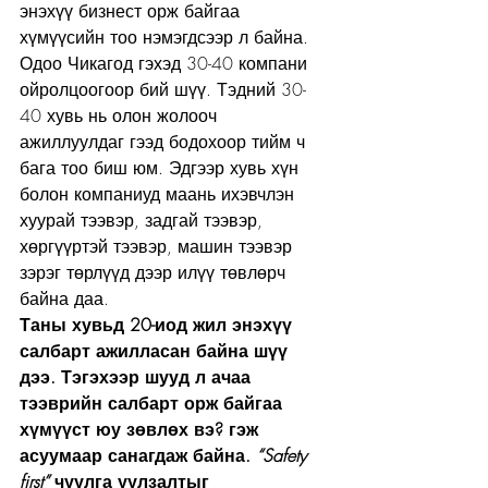
энэхүү бизнест орж байгаа 
хүмүүсийн тоо нэмэгдсээр л байна. 
Одоо Чикагод гэхэд 30-40 компани 
ойролцоогоор бий шүү. Тэдний 30-
40 хувь нь олон жолооч 
ажиллуулдаг гээд бодохоор тийм ч 
бага тоо биш юм. Эдгээр хувь хүн 
болон компаниуд маань ихэвчлэн 
хуурай тээвэр, задгай тээвэр, 
хөргүүртэй тээвэр, машин тээвэр 
зэрэг төрлүүд дээр илүү төвлөрч 
байна даа.
Таны хувьд 20-иод жил энэхүү 
салбарт ажилласан байна шүү 
дээ. Тэгэхээр шууд л ачаа 
тээврийн салбарт орж байгаа 
хүмүүст юу зөвлөх вэ? гэж 
асуумаар санагдаж байна.
 “Safety 
first”
 чуулга уулзалтыг 