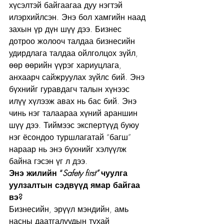
хүсэлтэй байгаагаа дуу нэгтэй 
илэрхийлсэн. Энэ бол хамгийн наад 
захын үр дүн шүү дээ. Бизнес 
дотроо жолооч талдаа бизнесийн 
удирдлага талдаа ойлголцох зүйл, 
өөр өөрийн үүрэг хариуцлага, 
анхаарч сайжруулах зүйлс бий. Энэ 
бүхнийг гуравдагч талын хүнээс 
илүү хүлээж авах нь бас бий. Энэ 
чинь нэг талаараа хүний араншин 
шүү дээ. Тиймээс экспертүүд буюу 
нэг ёсондоо туршлагатай “багш” 
нараар нь энэ бүхнийг хэлүүлж 
байна гэсэн үг л дээ. 
Энэ жилийн “
Safety first”
 чуулга 
уулзалтын сэдвүүд ямар байгаа 
вэ?
Бизнесийн, эрүүл мэндийн, амь 
насны даатгалуудын тухай 