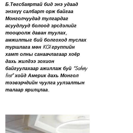
Б.Төгсбаяртай бид энэ удаад 
энэхүү салбарт орж байгаа 
Монголчуудад тулгардаг 
асуудлууд болоод эрсдэлийг 
тооцоолж даван туулах, 
амжилтыг бий болгоход туслах 
туршлага мөн KGI группийн 
хамт олны санаачлагаар хоёр 
дахь жилдээ зохион 
байгуулахаар ажиллаж буй “Safety 
first” хойд Америк дахь Монгол 
тээвэрчдийн чуулга уулзалтын 
талаар ярилцлаа.