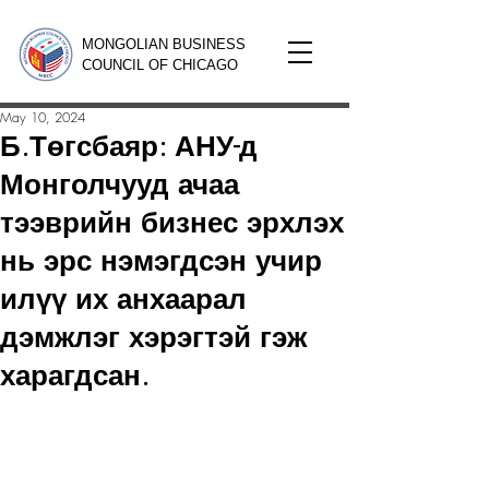
MONGOLIAN BUSINESS
COUNCIL OF CHICAGO
May 10, 2024
Б.Төгсбаяр: АНУ-д
Монголчууд ачаа
тээврийн бизнес эрхлэх
нь эрс нэмэгдсэн учир
илүү их анхаарал
дэмжлэг хэрэгтэй гэж
харагдсан.