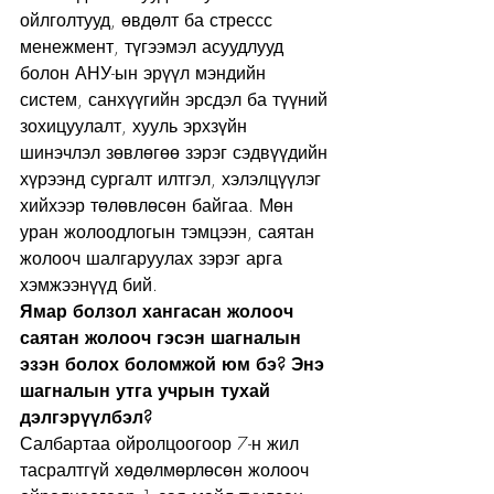
ойлголтууд, өвдөлт ба стрессс 
менежмент, түгээмэл асуудлууд 
болон АНУ-ын эрүүл мэндийн 
систем, санхүүгийн эрсдэл ба түүний 
зохицуулалт, хууль эрхзүйн 
шинэчлэл зөвлөгөө зэрэг сэдвүүдийн 
хүрээнд сургалт илтгэл, хэлэлцүүлэг 
хийхээр төлөвлөсөн байгаа. Мөн 
уран жолоодлогын тэмцээн, саятан 
жолооч шалгаруулах зэрэг арга 
хэмжээнүүд бий.
Ямар болзол хангасан жолооч 
саятан жолооч гэсэн шагналын 
эзэн болох боломжой юм бэ? Энэ 
шагналын утга учрын тухай 
дэлгэрүүлбэл?
Салбартаа ойролцоогоор 7-н жил 
тасралтгүй хөдөлмөрлөсөн жолооч 