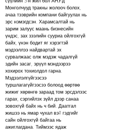
сүүлийн 5-н жил бол АНУ-д 
Монголчууд тракны жолооч болох, 
ачаа тээврийн компани байгуулах нь 
эрс нэмэгдсэн. Харамсалтай нь 
зарим залуус маань бизнесийн 
үндэс, зах зээлийн сууриа ойлгохгүй 
байх, үнэн бодит яг хэрэгтэй 
мэдээллээ найдвартай эх 
сурвалжаас олж мэдэж чадалгүй 
эдийн засаг, эрүүл мэндээрээ 
хохирох тохиолдол гарна. 
Мэдээлэлгүйгээсээ 
туршлагагүйгээсээ болоод өөртөө 
жижиг хөрөнгө зараад том эрсдэлээс 
гарах, сэргийлэх зүйл дээр санаа 
зовохгүй байх нь ч бий. Даатгал 
жишээ нь ямар чухал вэ? гэдгийг 
сайн ойлгохгүй байгаа нь 
ажиглагдана. Тиймээс ядаж 