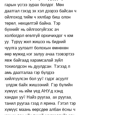
гарын үсгээ зурах болдог. Мөн 
даатгал гэхэд эх хэл дээрээ байсан ч 
ойлгоход тийм ч хялбар биш олон 
төрөл, нөхцөлтэй байна. Тэр 
бүхнийг нь ойлгоогүйгээс ач 
холбогдол өгөлгүй орхичихдог ч юм 
уу. Түрүү жил жишээ нь бидний 
чуулга уулзалт болохын өмнөхөн 
өөр мужид нэг залуу ачаа тээвэртээ 
явж байгаад харамсалай зүйл 
тохиолдсон нь дуулдсан. Тэгээд л 
амь даатгалаа гэр бүлдээ 
хийлгүүлсэн бол уу? гэдэг асуулт 
 үлдэж байх жишээний. Гэр бүлийн 
хүмүүс нь ийм үед АНУ-д хэнд 
хандах уу? Найз руугаа, ах руугаа, 
танил руугаа гээд л ярина. Гэтэл тэр 
хүмүүс маань өөрсдөө албан ёсны ч 