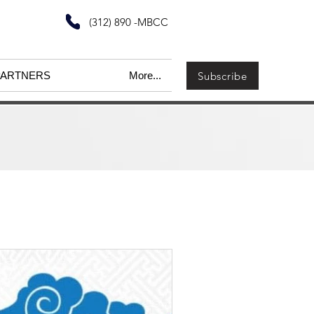
(312) 890 -MBCC
Subscribe
PARTNERS
More...