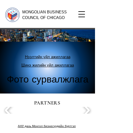
MONGOLIAN BUSINESS
COUNCIL OF CHICAGO
Нээлтийн үйл ажиллагаа
Шинэ жилийн үйл ажиллагаа
Фото сурвалжлага
PARTNERS
АНУ дахь Монгол бизнесүүдийн бүртгэл