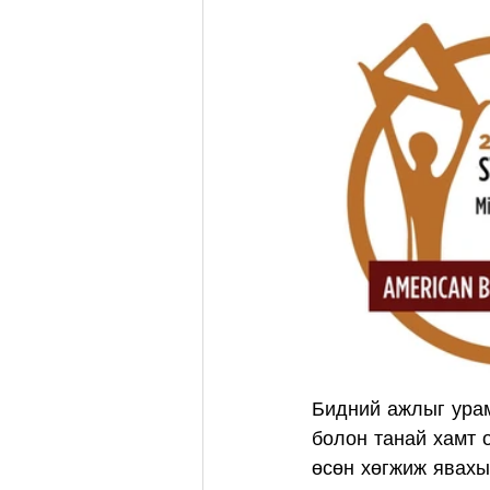
Бидний ажлыг урам
болон танай хамт 
өсөн хөгжиж явахы