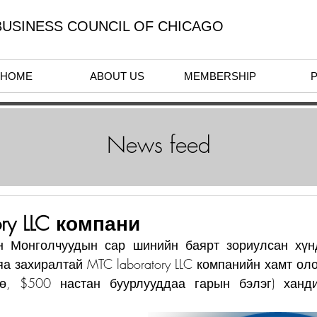
USINESS COUNCIL OF CHICAGO
HOME
ABOUT US
MEMBERSHIP
News feed
ory LLC компани
н Монголчуудын сар шинийн баярт зориулсан хүнд
яа захиралтай MTC laboratory LLC компанийн хамт ол
ө, $500 настан буурлууддаа гарын бэлэг) ханди