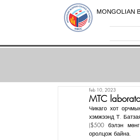
MONGOLIAN B
Feb 10, 2023
MTC laborat
Чикаго хот орчмы
хэмжээнд Т. Батза
($500 бэлэн мөнг
оролцож байна. 