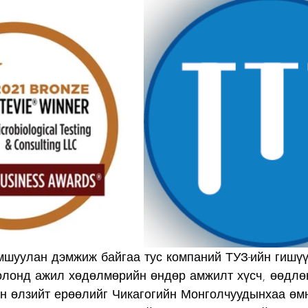
шуулан дэмжиж байгаа тус компаний ТУЗ-ийн гишүү
олонд ажил хөдөлмөрийн өндөр амжилт хүсч, өөдлө
н өлзийт ерөөлийг Чикагогийн Монголчуудынхаа өмн