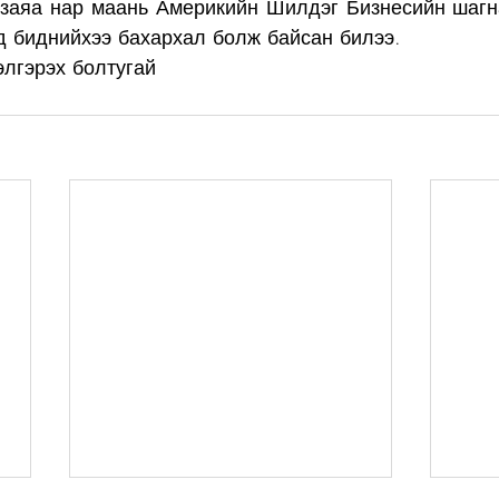
тзаяа нар маань Америкийн Шилдэг Бизнесийн шагн
д биднийхээ бахархал болж байсан билээ. 
элгэрэх болтугай 