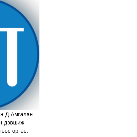
н Д.Амгалан 
н дэвшиж, 
өөс өргөе.