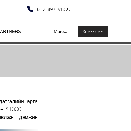
(312) 890 -MBCC
Subscribe
PARTNERS
More...
этгэлийн арга 
он $1000 
влаж, дэмжин 