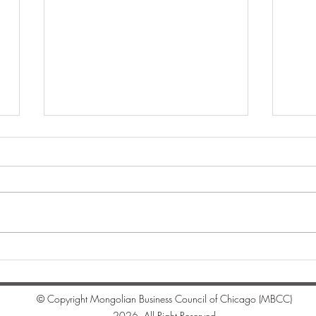
"Whi
Цагаан сарын мэндчилгээ
© Copyright Mongolian Business Council of Chicago (MBCC)
2026. All Right Reserved