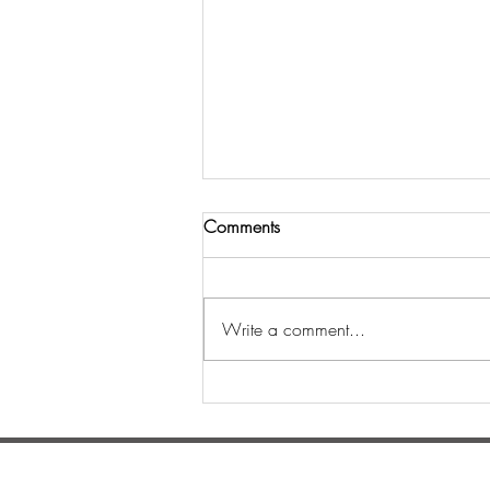
Comments
Write a comment...
Шинийн 3-ны өдөр
уламжлалт золголт
боллоо