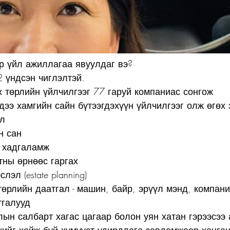
 үйл ажиллагаа явуулдаг вэ?
 үндсэн чиглэлтэй. 
х төрлийн үйлчилгээг 77 гаруй компаниас сонгож 
ээ хамгийн сайн бүтээгдэхүүн үйлчилгээг олж өгөх 
ал
йн сан 
н хадгаламж
ртны өрнөөс гаргах
эслэл (estate planning)
х төрлийн даатгал - машин, байр, эрүүл мэнд, компан
тгалууд
лын салбарт хагас цагаар болон уян хатан гэрээсээ