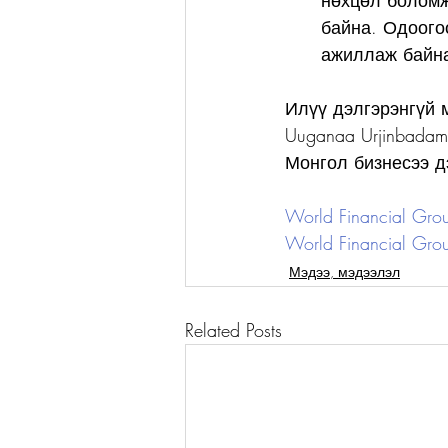
нөхцөл боломж
байна. Одоого
ажиллаж байна
Илүү дэлгэрэнгүй 
Uuganaa Urjinbadam
Монгол бизнесээ д
World Financial Gr
World Financial Gro
Мэдээ, мэдээлэл
Related Posts