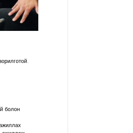
зорилготой. 
ий болон 
 ажиллах 