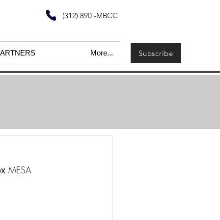
(312) 890 -MBCC
Subscribe
PARTNERS
More...
ох MESA 