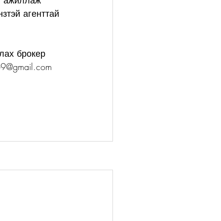
н ажиллаж 
зтэй агенттай 
лах брокер 
69@gmail.com