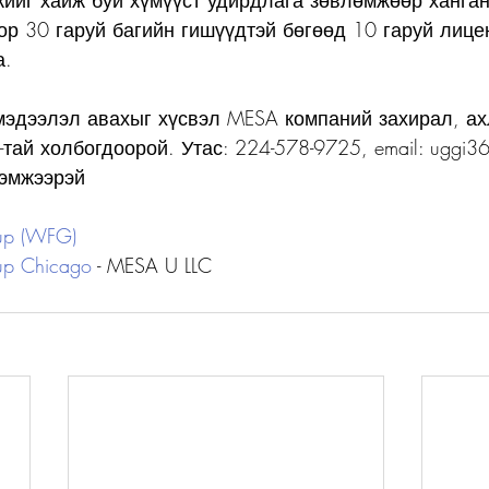
ийг хайж буй хүмүүст удирдлага зөвлөмжөөр ханга
ор 30 гаруй багийн гишүүдтэй бөгөөд 10 гаруй лицен
. 
мэдээлэл авахыг хүсвэл MESA компаний захирал, ах
-тай холбогдоорой. Утас: 224-578-9725, email: uggi3
эмжээрэй 
oup (WFG)
up Chicago
 - MESA U LLC