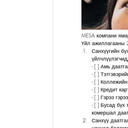
MESA компани ямар
Үйл ажиллагааны 2
Санхүүгийн бү
үйлчлүүлэгчидд
- [ ] Амь даатг
- [ ] Тэтгэвэри
- [ ] Коллежий
- [ ] Кредит ка
- [ ] Гэрээ гэрэ
- [ ] Бусад бү
комершал даа
Санхүү даатга