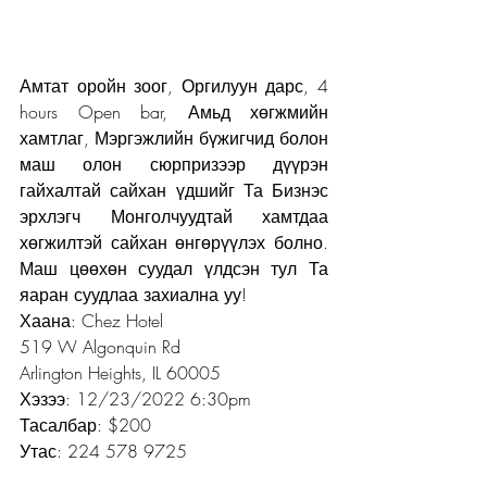
Амтат оройн зоог, Оргилуун дарс, 4 
hours Open bar, Амьд хөгжмийн 
хамтлаг, Мэргэжлийн бүжигчид болон 
маш олон сюрпризээр дүүрэн 
гайхалтай сайхан үдшийг Та Бизнэс 
эрхлэгч Монголчуудтай хамтдаа 
хөгжилтэй сайхан өнгөрүүлэх болно. 
Маш цөөхөн суудал үлдсэн тул Та 
яаран суудлаа захиална уу!
Хаана: Chez Hotel
519 W Algonquin Rd
Arlington Heights, IL 60005
Хэзээ: 12/23/2022 6:30pm
Тасалбар: $200
Утас: 224 578 9725