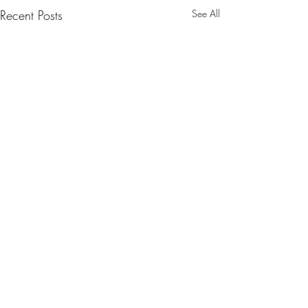
Recent Posts
See All
Comments
"White moon" liv