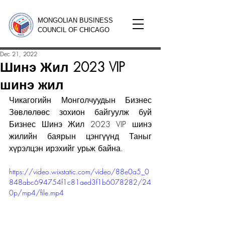
MONGOLIAN BUSINESS
COUNCIL OF CHICAGO
Dec 21, 2022
Шинэ Жил 2023 VIP
шинэ жил
Чикагогийн Монголчуудын Бизнес 
Зөвлөлөөс зохион байгуулж буй 
Бизнес Шинэ Жил 2023 VIP шинэ 
жилийн баярын цэнгүүнд Таныг 
хүрэлцэн ирэхийг урьж байна.
https://video.wixstatic.com/video/88e0a5_0
848abc694754f1c81aed3f1b6078282/24
0p/mp4/file.mp4