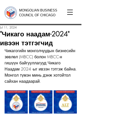
MONGOLIAN BUSINESS
COUNCIL OF CHICAGO
Jul 11, 2024
"Чикаго наадам-2024"
ивээн тэтгэгчид
Чикагогийн монголчуудын бизнесийн 
зөвлөл (MBCC) болон MBCC-н 
гишүүн байгууллагууд Чикаго 
Наадам 2024 -ыг ивээн тэтгэж байна.
Монгол түмэн минь дэнж хотойтол 
сайхан наадаарай.