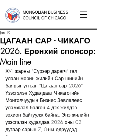
MONGOLIAN BUSINESS
COUNCIL OF CHICAGO
Jan 19
ЦАГААН САР - ЧИКАГО
2026. Ерөнхий спонсор:
Main line
ХVII жарны “Сүрээр дарагч” гал 
улаан морин жилийн Сар шинийн 
баярыг угтсан “Цагаан сар -2026” 
Үзэсгэлэн Худалдааг Чикагогийн 
Монголчуудын Бизнес Зөвлөлөөс 
уламжлал болгон 4 дэх жилдээ 
зохион байгуулж байна. Энэ жилийн 
үзэсгэлэн худалдаа 2026 оны 02 
дугаар сарын 7, 8-ны өдрүүдэд 