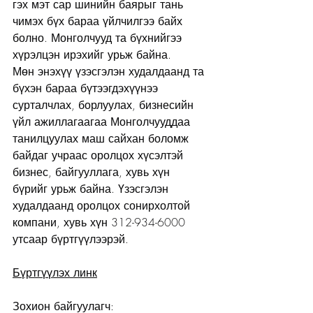
гэх мэт сар шинийн баярыг тань 
чимэх бүх бараа үйлчилгээ байх 
болно. Монголчууд та бүхнийгээ 
хүрэлцэн ирэхийг урьж байна.
Мөн энэхүү үзэсгэлэн худалдаанд та 
бүхэн бараа бүтээгдэхүүнээ 
сурталчлах, борлуулах, бизнесийн 
үйл ажиллагаагаа Монголчууддаа 
танилцуулах маш сайхан боломж 
байдаг учраас оролцох хүсэлтэй 
бизнес, байгууллага, хувь хүн 
бүрийг урьж байна. Үзэсгэлэн 
худалдаанд оролцох сонирхолтой 
компани, хувь хүн 312-934-6000 
утсаар бүртгүүлээрэй.
Бүртгүүлэх линк
Зохион байгуулагч: