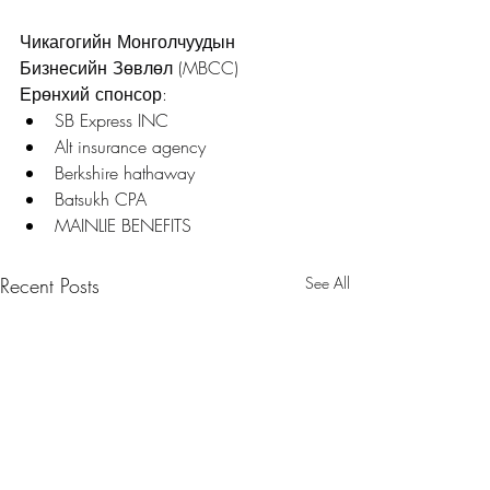
Чикагогийн Монголчуудын 
Бизнесийн Зөвлөл (MBCC)
Ерөнхий спонсор:
SB Express INC
Alt insurance agency
Berkshire hathaway
Batsukh CPA
MAINLIE BENEFITS
Recent Posts
See All