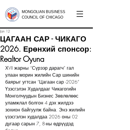
MONGOLIAN BUSINESS
COUNCIL OF CHICAGO
Jan 12
ЦАГААН САР - ЧИКАГО
2026. Ерөнхий спонсор:
Realtor Oyuna
ХVII жарны “Сүрээр дарагч” гал 
улаан морин жилийн Сар шинийн 
баярыг угтсан “Цагаан сар -2026” 
Үзэсгэлэн Худалдааг Чикагогийн 
Монголчуудын Бизнес Зөвлөлөөс 
уламжлал болгон 4 дэх жилдээ 
зохион байгуулж байна. Энэ жилийн 
үзэсгэлэн худалдаа 2026 оны 02 
дугаар сарын 7, 8-ны өдрүүдэд 