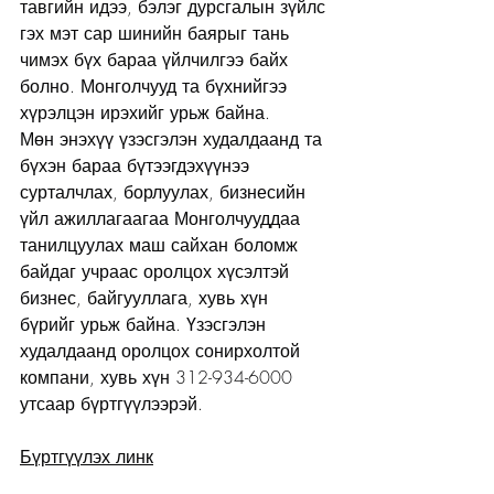
тавгийн идээ, бэлэг дурсгалын зүйлс 
гэх мэт сар шинийн баярыг тань 
чимэх бүх бараа үйлчилгээ байх 
болно. Монголчууд та бүхнийгээ 
хүрэлцэн ирэхийг урьж байна.
Мөн энэхүү үзэсгэлэн худалдаанд та 
бүхэн бараа бүтээгдэхүүнээ 
сурталчлах, борлуулах, бизнесийн 
үйл ажиллагаагаа Монголчууддаа 
танилцуулах маш сайхан боломж 
байдаг учраас оролцох хүсэлтэй 
бизнес, байгууллага, хувь хүн 
бүрийг урьж байна. Үзэсгэлэн 
худалдаанд оролцох сонирхолтой 
компани, хувь хүн 312-934-6000 
утсаар бүртгүүлээрэй.
Бүртгүүлэх линк