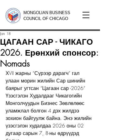
MONGOLIAN BUSINESS
COUNCIL OF CHICAGO
Jan 18
ЦАГААН САР - ЧИКАГО
2026. Ерөнхий спонсор:
Nomads
ХVII жарны “Сүрээр дарагч” гал 
улаан морин жилийн Сар шинийн 
баярыг угтсан “Цагаан сар -2026” 
Үзэсгэлэн Худалдааг Чикагогийн 
Монголчуудын Бизнес Зөвлөлөөс 
уламжлал болгон 4 дэх жилдээ 
зохион байгуулж байна. Энэ жилийн 
үзэсгэлэн худалдаа 2026 оны 02 
дугаар сарын 7, 8-ны өдрүүдэд 