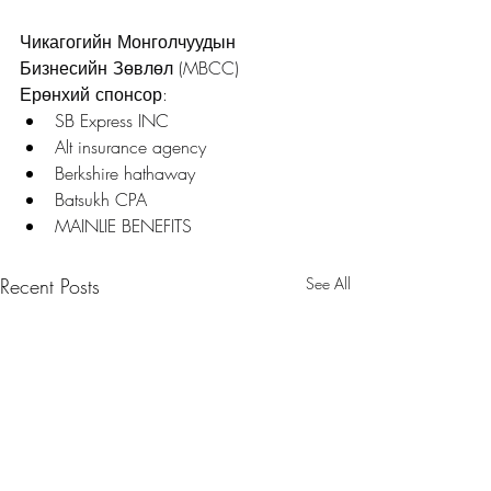
Чикагогийн Монголчуудын 
Бизнесийн Зөвлөл (MBCC)
Ерөнхий спонсор:
SB Express INC
Alt insurance agency
Berkshire hathaway
Batsukh CPA
MAINLIE BENEFITS
Recent Posts
See All