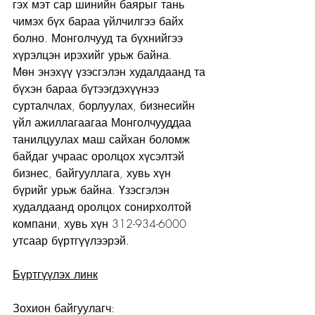
гэх мэт сар шинийн баярыг тань 
чимэх бүх бараа үйлчилгээ байх 
болно. Монголчууд та бүхнийгээ 
хүрэлцэн ирэхийг урьж байна.
Мөн энэхүү үзэсгэлэн худалдаанд та 
бүхэн бараа бүтээгдэхүүнээ 
сурталчлах, борлуулах, бизнесийн 
үйл ажиллагаагаа Монголчууддаа 
танилцуулах маш сайхан боломж 
байдаг учраас оролцох хүсэлтэй 
бизнес, байгууллага, хувь хүн 
бүрийг урьж байна. Үзэсгэлэн 
худалдаанд оролцох сонирхолтой 
компани, хувь хүн 312-934-6000 
утсаар бүртгүүлээрэй.
Бүртгүүлэх линк
Зохион байгуулагч: