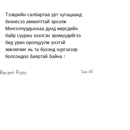
Тээврийн салбартаа урт хугацаанд 
бизнесээ амжилттай эрхэлж 
Монголчуудынхаа дунд өөрсдийн 
байр сууриа эзэлсэн эрхмүүдийгээ 
бид урин оролцуулж үнэтэй 
зөвлөгөөг нь та бүхэнд хүргэхээр 
болсондоо баяртай байна !
Recent Posts
See All