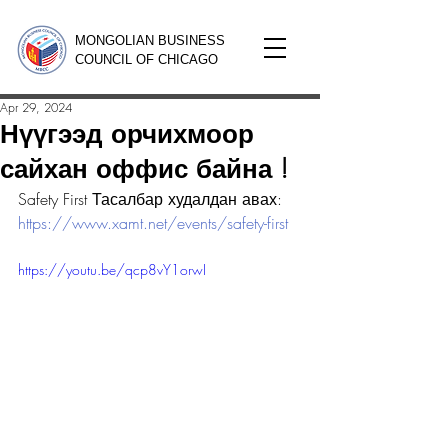
MONGOLIAN BUSINESS
COUNCIL OF CHICAGO
Apr 29, 2024
Нүүгээд орчихмоор
сайхан оффис байна !
Safety First Тасалбар худалдан авах: 
https://www.xamt.net/events/safety-first
https://youtu.be/qcp8vY1orwI