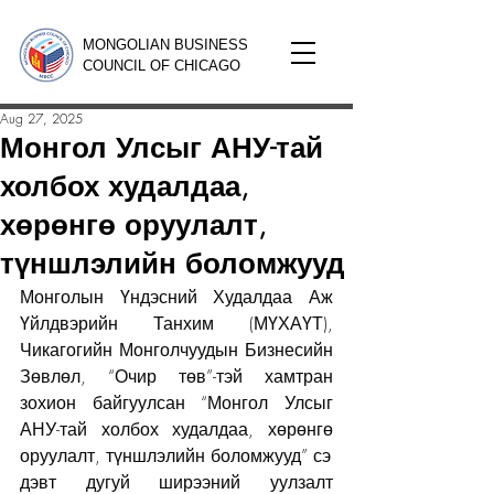
MONGOLIAN BUSINESS
COUNCIL OF CHICAGO
Aug 27, 2025
Монгол Улсыг АНУ-тай
холбох худалдаа,
хөрөнгө оруулалт,
түншлэлийн боломжууд
Монголын Үндэсний Худалдаа Аж 
Үйлдвэрийн Танхим (МҮХАҮТ), 
Чикагогийн Монголчуудын Бизнесийн 
Зөвлөл, “Очир төв”-тэй хамтран 
зохион байгуулсан “Монгол Улсыг 
АНУ-тай холбох худалдаа, хөрөнгө 
оруулалт, түншлэлийн боломжууд” сэ
дэвт дугуй ширээний уулзалт 