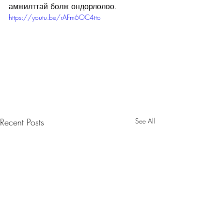
амжилттай болж өндөрлөлөө.
https://youtu.be/rAFm6OC4tto
Recent Posts
See All