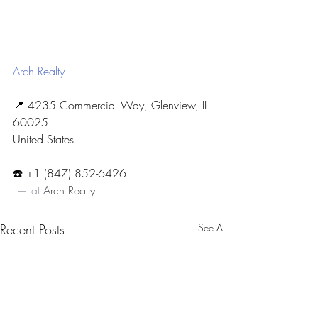
Arch Realty
📍 4235 Commercial Way, Glenview, IL 
60025
United States
☎️ +1 (847) 852-6426
 — at 
Arch Realty
.
Recent Posts
See All