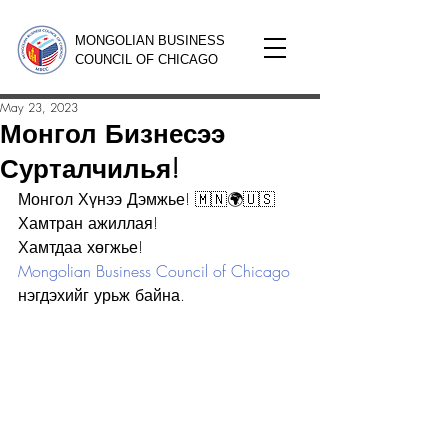
MONGOLIAN BUSINESS
COUNCIL OF CHICAGO
May 23, 2023
Монгол Бизнесээ
Сурталчилья!
Монгол Хүнээ Дэмжье! 🇲🇳🌍🇺🇸
Хамтран ажиллая!
Хамтдаа хөгжье!
Mongolian Business Council of Chicago
нэгдэхийг урьж байна.