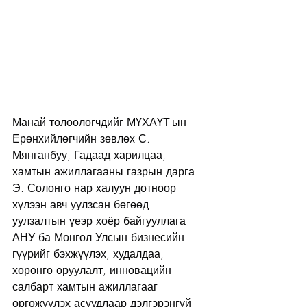
Манай төлөөлөгчдийг МҮХАҮТ-ын 
Ерөнхийлөгчийн зөвлөх С. 
Мянганбуу, Гадаад харилцаа, 
хамтын ажиллагааны газрын дарга 
Э. Солонго нар халуун дотноор 
хүлээн авч уулзсан бөгөөд 
уулзалтын үеэр хоёр байгууллага 
АНУ ба Монгол Улсын бизнесийн 
гүүрийг бэхжүүлэх, худалдаа, 
хөрөнгө оруулалт, инновацийн 
салбарт хамтын ажиллагааг 
өргөжүүлэх асуудлаар дэлгэрэнгүй 