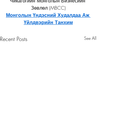
Чикагогийн Монголын Бизнесийн 
Зөвлөл (MBCC)
Монголын Үндэсний Худалдаа Аж 
Үйлдвэрийн Танхим
Recent Posts
See All