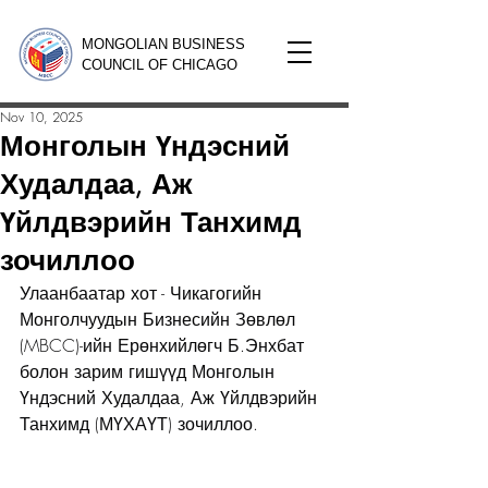
MONGOLIAN BUSINESS
COUNCIL OF CHICAGO
Nov 10, 2025
Монголын Үндэсний
Худалдаа, Аж
Үйлдвэрийн Танхимд
зочиллоо
Улаанбаатар хот - Чикагогийн 
Монголчуудын Бизнесийн Зөвлөл 
(MBCC)-ийн Ерөнхийлөгч Б.Энхбат 
болон зарим гишүүд Монголын 
Үндэсний Худалдаа, Аж Үйлдвэрийн 
Танхимд (МҮХАҮТ) зочиллоо.