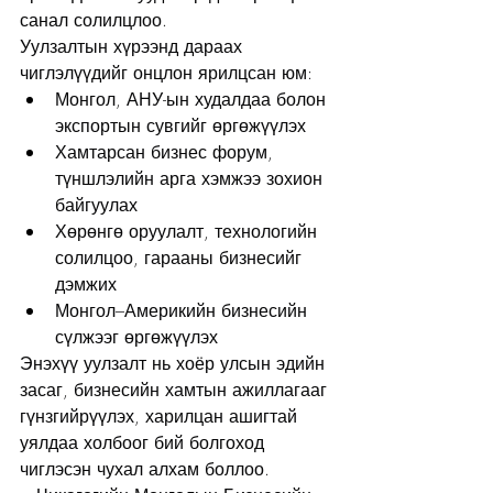
санал солилцлоо.
Уулзалтын хүрээнд дараах 
чиглэлүүдийг онцлон ярилцсан юм:
Монгол, АНУ-ын худалдаа болон 
экспортын сувгийг өргөжүүлэх
Хамтарсан бизнес форум, 
түншлэлийн арга хэмжээ зохион 
байгуулах
Хөрөнгө оруулалт, технологийн 
солилцоо, гарааны бизнесийг 
дэмжих
Монгол–Америкийн бизнесийн 
сүлжээг өргөжүүлэх
Энэхүү уулзалт нь хоёр улсын эдийн 
засаг, бизнесийн хамтын ажиллагааг 
гүнзгийрүүлэх, харилцан ашигтай 
уялдаа холбоог бий болгоход 
чиглэсэн чухал алхам боллоо.