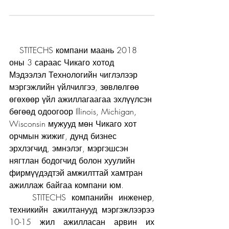
    STITECHS компани маань 2018 
оны 3 сараас Чикаго хотод 
Мэдээлэл Технологийн чиглэлээр 
мэргэжлийн үйлчилгээ, зөвлөлгөө 
өгөхөөр үйл ажиллагаагаа эхлүүлсэн 
бөгөөд одоогоор Illinois, Michigan, 
Wisconsin мужууд мөн Чикаго хот 
орчмын жижиг, дунд бизнес 
эрхлэгчид, эмнэлэг, мэргэшсэн 
нягтлан бодогчид болон хуулийн 
фирмүүдэдтэй амжилттай хамтран 
ажиллаж байгаа компани юм.
    STITECHS компанийн инженер, 
техникийн ажилтанууд мэргэжлээрээ 
10-15 жил ажилласан арвин их 