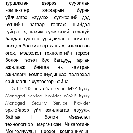
туршлаган дээрээ суурилан 
компьютер засварын бүрэн 
үйлчилгээ үзүүлэх, сүлжээний дэд 
бүтцийн загвар гаргаж шийдэл 
гүйцэтгэх, цахим сүлжээний аюулгүй 
байдал түүнээс урьдчилан сэргийлэх 
нөхцөл боломжоор хангах, зөвлөлгөө 
өгөх, мэдээлэл технологийн гэрээт 
болон гэрээт бус багцууд гарган 
ажиллаж байгаа нь хамтран 
ажиллагч компаниудынхаа талархал 
сайшаалыг хүлээсээр байна. 
    STITECHS нь албан ёсны МSP буюу 
Managed Service Provider, MSSP буюу 
Managed Security Service Provider 
эрхтэйгээр үйл ажиллагаа явуулж 
байгаа IT болон Мэдээлэл 
технологиор мэргэшсэн Чикагогийн 
Монголчуудын цөөхөн компаниудын 