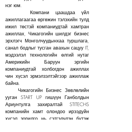
нэг юм. 
    Компани цаашдаа үйл 
ажиллагаагаа өргөжин тэлэхийн тулд 
ижил төстэй компаниудтай хамтран 
ажиллах, Чикагогийн шилдэг бизнес 
эрхлэгч Монголчуудынхаа туршлага, 
санал бодлыг тусган авахын сацуу IT, 
мэдээлэл технологийн өлгий нутаг 
Америкийн Баруун эргийн 
компаниудтай холбогдон ажиллах 
чин хүсэл эрмэлзэлтэйгээр ажиллаж 
байна.
    Чикагогийн Бизнес Зөвлөлийн 
ууган START UP гишүүн Ганболдын 
Ариунтулга захиралтай STITECHS 
компанийн хамт олондоо ирээдүйн 
хүсэл зорилго нь сэтгэлчлэн бүтэж 
Монголоороо овоглосон Америкийн 