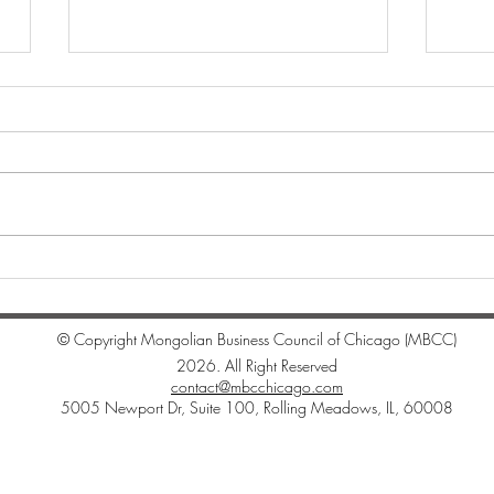
"Whi
Цагаан сарын мэндчилгээ
© Copyright Mongolian Business Council of Chicago (MBCC)
2026. All Right Reserved
contact@mbcchicago.com
5005 Newport Dr, Suite 100, Rolling Meadows, IL, 60008