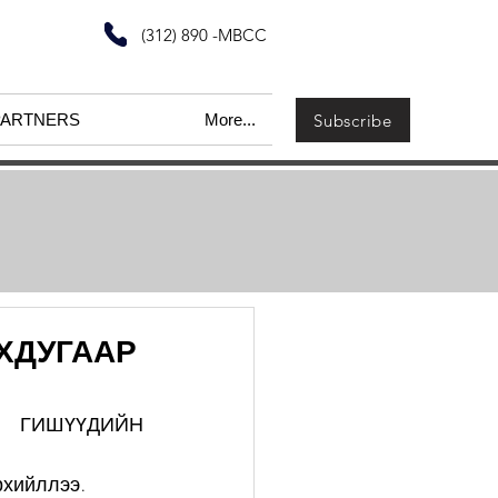
(312) 890 -MBCC
Subscribe
PARTNERS
More...
ХДУГААР
ГИШҮҮДИЙН 
рхийллээ.