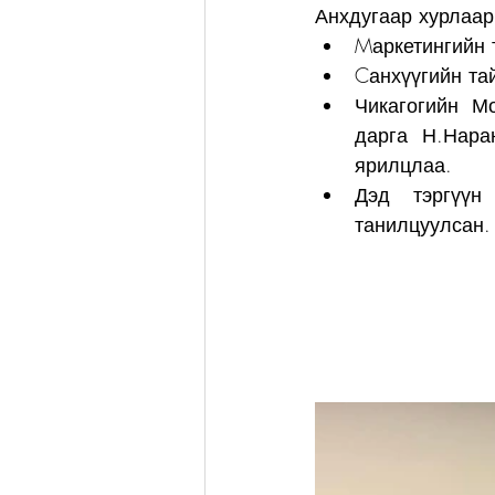
Анхдугаар хурлаар
Mаркетингийн 
Cанхүүгийн та
Чикагогийн М
дарга Н.Нара
ярилцлаа.
Дэд тэргүүн
танилцуулсан.