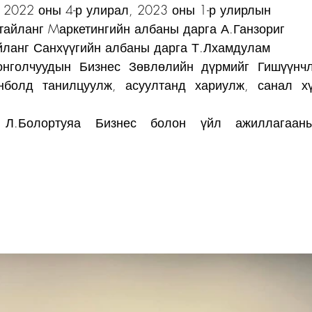
 2022 оны 4-р улирал, 2023 оны 1-р улирлын
тайланг Mаркетингийн албаны дарга А.Ганзориг
йланг Санхүүгийн албаны дарга Т.Лхамдулам
онголчуудын Бизнес Зөвлөлийн дүрмийг Гишүүнчл
нболд танилцуулж, асуултанд хариулж, санал хү
 Л.Болортуяа Бизнес болон үйл ажиллагааны 