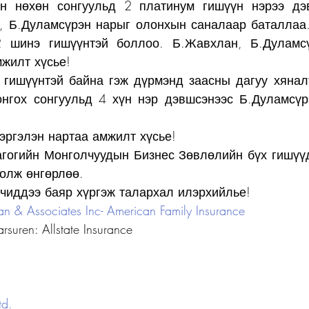
н нөхөн сонгуульд 2 платинум гишүүн нэрээ дэв
, Б.Дуламсүрэн нарыг олонхын саналаар баталлаа.
 шинэ гишүүнтэй боллоо. Б.Жавхлан, Б.Дуламсү
жилт хүсье!
 гишүүнтэй байна гэж дүрмэнд заасны дагуу хянал
нгох сонгуульд 4 хүн нэр дэвшсэнээс Б.Дуламсүрэ
эргэлэн нартаа амжилт хүсье!
гогийн Монголчуудын Бизнес Зөвлөлийн бүх гишүүд
олж өнгөрлөө.
чиддээ баяр хүргэж талархал илэрхийлье!
an & Associates Inc- American Family Insurance
suren: Allstate Insurance
td.