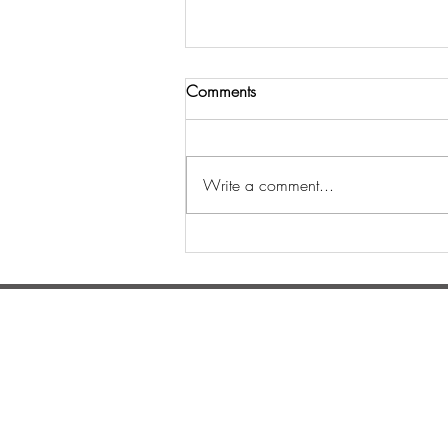
Comments
Write a comment...
Шинийн 3-ны өдөр
уламжлалт золголт
боллоо