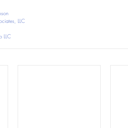
nson
ciates, LLC
p LLC