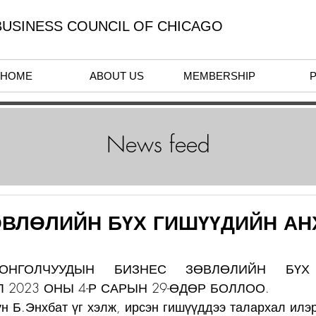
USINESS COUNCIL OF CHICAGO
HOME
ABOUT US
MEMBERSHIP
News feed
ӨВЛӨЛИЙН БҮХ ГИШҮҮДИЙН АН
ОНГОЛЧУУДЫН БИЗНЕС ЗӨВЛӨЛИЙН БҮХ 
Л 2023 ОНЫ 4-Р САРЫН 29-ӨДӨР БОЛЛОО.
үн Б.Энхбат үг хэлж, ирсэн гишүүддээ талархал илэ