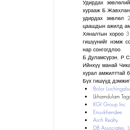
Удирдах зөвлөлий
хурааж Б.Жавхлан
удирдах зөвлөл 2
цаашдын ажилд ам
Хяналтын хороо 3
гишүүнийг нэмж со
нар сонгогдлоо.
Б.Дуламсүрэн, Р.С
Ийнхүү манай Чика
хурал амжилттай б
Бүх гишүүд дэмжиг
Bolor Lochingals
Lkhamdulam Tagar
KGI Group Inc
Enuukhendee
Arch Realty
DB Associates, L