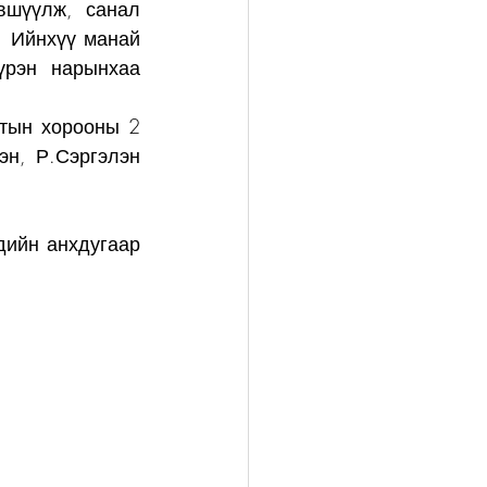
шүүлж, санал 
 Ийнхүү манай 
рэн нарынхаа 
тын хорооны 2 
н, Р.Сэргэлэн 
ийн анхдугаар 