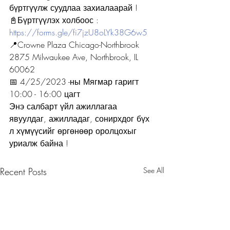
бүртгүүлж суудлаа захиалаарай !
📓Бүртгүүлэх холбоос :
https://forms.gle/fi7jzU8oLYk38G6w5
📍Crowne Plaza Chicago-Northbrook
2875 Milwaukee Ave, Northbrook, IL 
60062
📅 4/25/2023 -ны Мягмар гаригт
10:00 - 16:00 цагт
Энэ салбарт үйл ажиллагаа 
явуулдаг, ажилладаг, сонирхдог бүх 
л хүмүүсийг өргөнөөр оролцохыг 
уриалж байна !
Recent Posts
See All