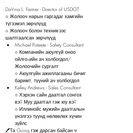
DaVina L. Farmer - Director of USDOT
○ Жолооч нарын гаргадаг хамгийн 
түгээмэл зөрчлүүд
○ Жолооч болон техник-ээс 
шалтгаалсан зөрчлүүд
Michael Poteete - Safety Consultant
○ Компанийн аюулгүй оноо 
ойлгоxийн ач холбогдол/ 
Жолоочийн сургалт
○ Аюулгүйн ажиллагааны бичиг 
баримт, түүний ач холбогдол
Kelley Andrews - Sales Consultant
○ Хэрхэн сайн даатгал сонгох 
вэ? Муу даатгал гэж юу вэ?
○ Иллинойс мужийн даатгалын 
үнэлгээ түүнд нөлөөлөх хүчин 
зүйлс
🖊️Та Going гэж дарсан байсан ч 