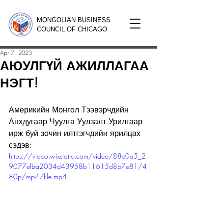
MONGOLIAN BUSINESS
COUNCIL OF CHICAGO
Apr 7, 2023
АЮУЛГҮЙ АЖИЛЛАГАА
НЭГТ!
Америкийн Монгол Тээвэрчдийн 
Анхдугаар Чуулга Уулзалт Урилгаар 
ирж буй зочин илтгэгчдийн ярилцах 
сэдэв:
https://video.wixstatic.com/video/88e0a5_2
9077efba2034d43958b11615d8b7e81/4
80p/mp4/file.mp4