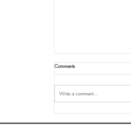
Comments
Write a comment...
Шинийн 3-ны өдөр
уламжлалт золголт
боллоо