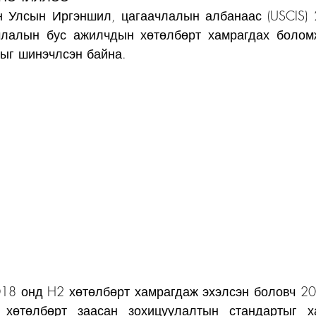
н Улсын Иргэншил, цагаачлалын албанаас (USCIS) 
члалын бус ажилчдын хөтөлбөрт хамрагдах болом
ыг шинэчлсэн байна.
18 онд H2 хөтөлбөрт хамрагдаж эхэлсэн боловч 20
хөтөлбөрт заасан зохицуулалтын стандартыг хан