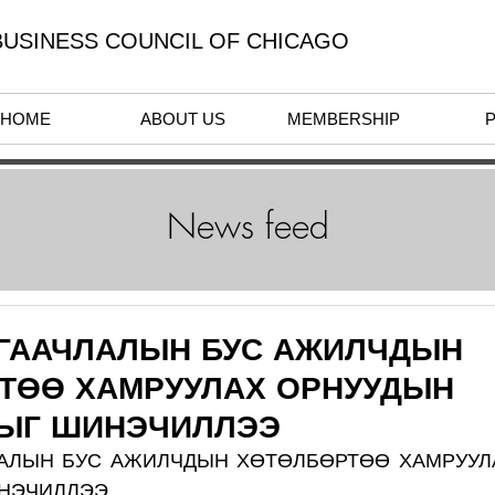
USINESS COUNCIL OF CHICAGO
HOME
ABOUT US
MEMBERSHIP
News feed
ЦАГААЧЛАЛЫН БУС АЖИЛЧДЫН
ТӨӨ ХАМРУУЛАХ ОРНУУДЫН
ЫГ ШИНЭЧИЛЛЭЭ
ЛАЛЫН БУС АЖИЛЧДЫН ХӨТӨЛБӨРТӨӨ ХАМРУУЛ
НЭЧИЛЛЭЭ