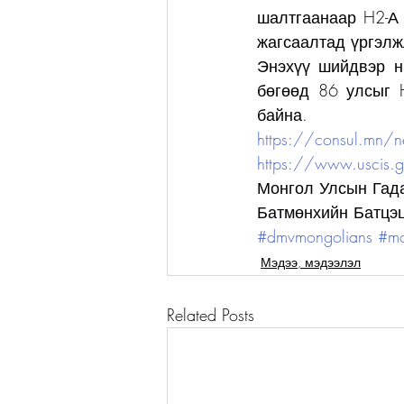
шалтгаанаар H2-А 
жагсаалтад үргэлж
Энэхүү шийдвэр н
бөгөөд 86 улсыг H
байна. 
https://consul.mn
https://www.uscis.go
Монгол Улсын Гадаа
Батмөнхийн Батцэц
#dmvmongolians
#mo
Мэдээ, мэдээлэл
Related Posts