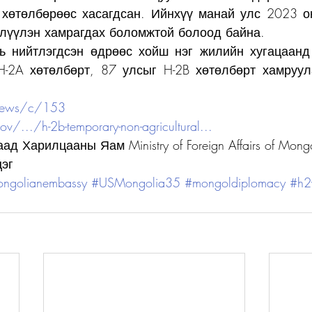
хөтөлбөрөөс хасагдсан. Ийнхүү манай улс 2023 он
лүүлэн хамрагдах боломжтой болоод байна.
ь нийтлэгдсэн өдрөөс хойш нэг жилийн хугацаанд 
-2A хөтөлбөрт, 87 улсыг H-2B хөтөлбөрт хамруула
/news/c/153
v/.../h-2b-temporary-non-agricultural...
д Харилцааны Яам Ministry of Foreign Affairs of Mongo
эг
ngolianembassy
#USMongolia35
#mongoldiplomacy
#h2