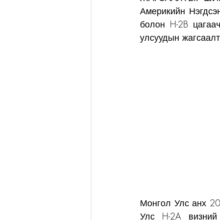
Америкийн Нэгдсэ
болон H-2B цагаа
улсуудын жагсаалт
Монгол Улс анх 20
Улс H-2A визний 