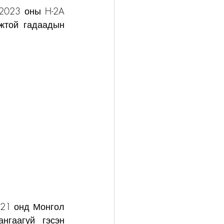
2023 оны H-2A 
жтой гадаадын 
21 онд Монгол 
гаагүй гэсэн 