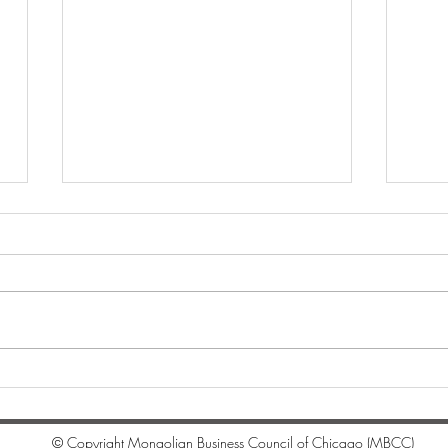
"Whi
Цагаан сарын мэндчилгээ
© Copyright Mongolian Business Council of Chicago (MBCC)