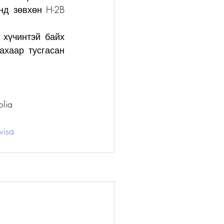
д зөвхөн H-2B 
хүчинтэй байх 
хаар тусгасан 
lia
visa