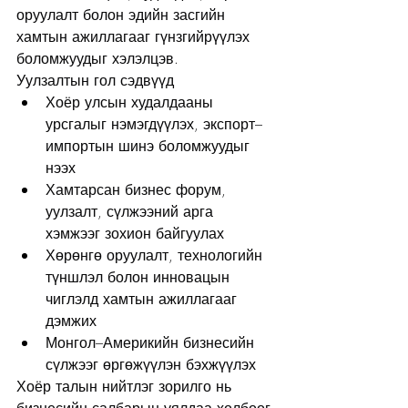
оруулалт болон эдийн засгийн 
хамтын ажиллагааг гүнзгийрүүлэх 
боломжуудыг хэлэлцэв.
Уулзалтын гол сэдвүүд
Хоёр улсын худалдааны 
урсгалыг нэмэгдүүлэх, экспорт–
импортын шинэ боломжуудыг 
нээх
Хамтарсан бизнес форум, 
уулзалт, сүлжээний арга 
хэмжээг зохион байгуулах
Хөрөнгө оруулалт, технологийн 
түншлэл болон инновацын 
чиглэлд хамтын ажиллагааг 
дэмжих
Монгол–Америкийн бизнесийн 
сүлжээг өргөжүүлэн бэхжүүлэх
Хоёр талын нийтлэг зорилго нь 
бизнесийн салбарын уялдаа холбоог 