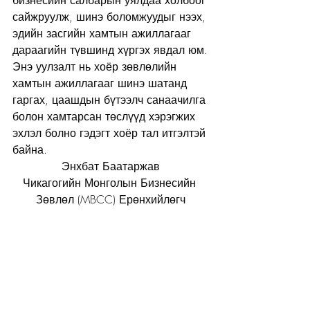
сайжруулж, шинэ боломжуудыг нээх, 
эдийн засгийн хамтын ажиллагааг 
дараагийн түвшинд хүргэх явдал юм.
Энэ уулзалт нь хоёр зөвлөлийн 
хамтын ажиллагааг шинэ шатанд 
гаргах, цаашдын бүтээлч санаачилга 
болон хамтарсан төслүүд хэрэгжих 
эхлэл болно гэдэгт хоёр тал итгэлтэй 
байна.
Энхбат Баатаржав
Чикагогийн Монголын Бизнесийн 
Зөвлөл (MBCC) Ерөнхийлөгч
Recent Posts
See All