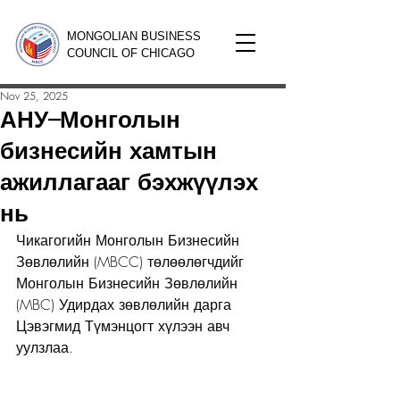
MONGOLIAN BUSINESS
COUNCIL OF CHICAGO
Nov 25, 2025
АНУ–Монголын
бизнесийн хамтын
ажиллагааг бэхжүүлэх
нь
Чикагогийн Монголын Бизнесийн 
Зөвлөлийн (MBCC) төлөөлөгчдийг 
Монголын Бизнесийн Зөвлөлийн 
(MBC) Удирдах зөвлөлийн дарга 
Цэвэгмид Түмэнцогт хүлээн авч 
уулзлаа.